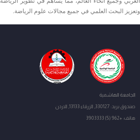
العربي وجميع أنحاء العالم، مما يساهم في تطوير الرياضة
وتعزيز البحث العلمي في جميع مجالات علوم الرياضة.
الجامعة الهاشمية
صندوق بريد: 330127, الزرقاء 13133, الاردن
هاتف: +962 (5) 3903333